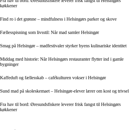
Fra hav til bord: Øresundsfiskere leverer frisk fangst til Helsingørs
køkkener
Find ro i det grønne – mindfulness i Helsingørs parker og skove
Fællesspisning som livsstil: Når mad samler Helsingør
Smag på Helsingør – madfestivaler styrker byens kulinariske identitet
Middag med historie: Når Helsingørs restauranter flytter ind i gamle
bygninger
Kaffeduft og fællesskab – cafékulturen vokser i Helsingør
Sund mad på skoleskemaet – Helsingør-elever lærer om kost og trivsel
Fra hav til bord: Øresundsfiskere leverer frisk fangst til Helsingørs
køkkener