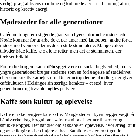
særligt præg af byens maritime og kulturelle arv – en blanding af ro,
historie og kreativ energi.
Mødesteder for alle generationer
Caféerne fungerer i stigende grad som byens uformelle mødesteder.
Nogle kommer for at arbejde et par timer med laptoppen, andre for at
mødes med venner eller nyde en stille stund alene. Mange caféer
tilbyder både kaffe, te og lette retter, men det er stemningen, der
trækker folk til.
For ældre borgere kan cafébesøget være en social begivenhed, mens
yngre generationer bruger stederne som en forlængelse af studielivet
eller som kreative arbejdsrum. Det er netop denne blanding, der giver
cafékulturen i Helsingør sin særlige karakter – et sted, hvor
generationer og livsstile mødes på tværs.
Kaffe som kultur og oplevelse
Kaffe er ikke længere bare kaffe. Mange steder i byen lægger vægt på
håndværket bag brygningen – fra ristning af bønner til servering i
smukke kopper. Det handler om at skabe en oplevelse, hvor smag, duft
og æstetik går op i en højere enhed. Samtidig er der en stigende