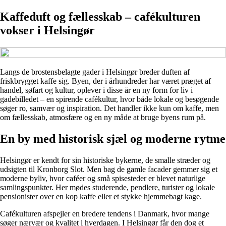
Kaffeduft og fællesskab – cafékulturen
vokser i Helsingør
Langs de brostensbelagte gader i Helsingør breder duften af
friskbrygget kaffe sig. Byen, der i århundreder har været præget af
handel, søfart og kultur, oplever i disse år en ny form for liv i
gadebilledet – en spirende cafékultur, hvor både lokale og besøgende
søger ro, samvær og inspiration. Det handler ikke kun om kaffe, men
om fællesskab, atmosfære og en ny måde at bruge byens rum på.
En by med historisk sjæl og moderne rytme
Helsingør er kendt for sin historiske bykerne, de smalle stræder og
udsigten til Kronborg Slot. Men bag de gamle facader gemmer sig et
moderne byliv, hvor caféer og små spisesteder er blevet naturlige
samlingspunkter. Her mødes studerende, pendlere, turister og lokale
pensionister over en kop kaffe eller et stykke hjemmebagt kage.
Cafékulturen afspejler en bredere tendens i Danmark, hvor mange
søger nærvær og kvalitet i hverdagen. I Helsingør får den dog et