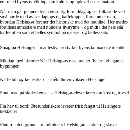
en rolle i byens udvikling som kultur- og oplevelsesdestination.
Når man går gennem byen en solrig formiddag og ser folk sidde ved
små borde med aviser, laptops og kaffekopper, fornemmer man,
hvordan Helsingør forener det historiske med det nutidige. Her mødes
fortidens atmosfære med nutidens livsrytme – og midt i det hele står
kaffeduften som et fælles symbol på nærvær og fællesskab.
Smag på Helsingør – madfestivaler styrker byens kulinariske identitet
Middag med historie: Når Helsingørs restauranter flytter ind i gamle
bygninger
Kaffeduft og fællesskab – cafékulturen vokser i Helsingør
Sund mad på skoleskemaet – Helsingør-elever lærer om kost og trivsel
Fra hav til bord: Øresundsfiskere leverer frisk fangst til Helsingørs
køkkener
Find ro i det grønne – mindfulness i Helsingørs parker og skove